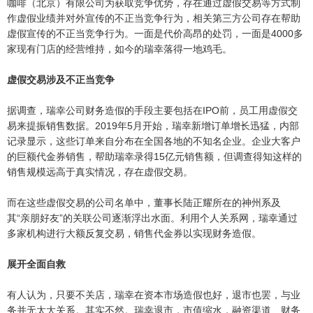
咖啡（北京）有限公司为获取竞争优势，存在通过虚假交易等方式制
作虚假业绩并对外宣传的不正当竞争行为，相关第三方公司存在帮助
虚假宣传的不正当竞争行为。一面是代价高昂的处罚，一面是4000多
家现有门店的经营维持，如今的瑞幸落得一地鸡毛。
虚假交易涉及不正当竞争
据调查，瑞幸公司财务造假的手段主要包括在IPO前，员工用虚假交
易来提振销售数据。2019年5月开始，瑞幸新增订单增长迅猛，内部
记录显示，这些订单来自分布在全国各地的不知名企业。企业大客户
的巨额代金券销售，帮助瑞幸录得15亿元销售额，但调查得知这样的
销售规模远高于真实情况，存在虚假交易。
而在这些虚假交易的公司名单中，董事长陆正耀所在的神州系及
其“亲朋好友”的关联公司逐渐浮出水面。利用个人关系网，瑞幸通过
多家机构进行大额反复交易，销售代金券以实现财务造假。
展开全面自救
有人认为，只要不关店，瑞幸在资本市场造假也好，退市也罢，与业
务并无太大关系。其实不然。瑞幸退市，市值缩水，融资渠道、财务