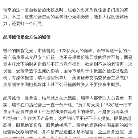
瑞幸的这一番自救措施比较及时，也看的出来为保住更多门店的努
力。不过，这些经营层面的尝试能否短期奏效，能多大程度缓解压
力，还要打一个问号。
品牌诚信是全方位的诚信
曾经的国货之光，市值曾爬上123亿美元的巅峰。而毁掉这一切的不
是产品质量或食品安全问题，也不是规模扩张导致的经营不善，而是
资本狂欢下的财务造假与不正当竞争操作。欲速则不达的老话再一次
灵验。受瑞幸造假丑闻的影响，国际市场对于中概股的信任出现危
机，有媒体报道，瑞幸造假出事后，美国证券交易委员会主席杰伊·
克莱顿在美国电视媒体上甚至公开提醒投资人不要投资中概股。
品牌诚信一旦暴雷，结局就是如此残酷。瑞幸内部管理人员表示，其
实，瑞幸在门店经营上一直十分严格。“员工每天洗手15次”这一细节
显示出品牌在质量卫生把控和操作流程上的诚信。不是要为瑞幸强
行“洗白”，但作为国产品牌，这样的结局不得不令人扼腕。眼见他起
高楼，眼见他宴宾客，眼见他楼塌了。瑞幸的遭遇给中国品牌的诚信
经营再次敲响警钟。并不是产品造假才是不诚信，企业财务造假、虚