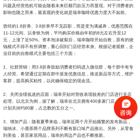
问题及经营危机可能会随着未来巨额罚款压力而显现。对于消费者的
影响也随之而来，最直观的变化就是瑞幸咖啡优惠力度大不如前。
曾经的1.8折券、3.8折券早不见踪影，而是变为满减券，优惠范围在
11-12元间。以拿铁为例，平均购买价格由年初的8元左右升至12
元，上涨了近50%。资本泡沫破裂后，瑞幸咖啡开始自救，原有的烧
钱模式不得不有所调整，重心回到门店经营本身。根据记者观察，企
业目前的自救模式主要包括三个方面：
1、社群营销：用3.8折券鼓励消费者扫码进入微信群，每个群中有专
人经营。希望通过定期在群中派发优惠信息，推送新品等方式，维护
客群，提高购买粘性，以此确保稳定的现金流。
2、关闭业绩低迷的店面：瑞幸开始对营收表现较差的门店进行关店
处理。以北京为例，据了解，瑞幸在北京拥有400多家门店，2020年
计划关掉约80家，占总数的五分之一。
3、增加产品：随着夏季来临，瑞幸近两个月开始频繁的发布新品，
瑞纳冰、小鹿茶两个品牌系列不断有新口味产品推出。另外，从零食
到美妆，甚至家居用品，瑞幸的周边产品也不断推新。