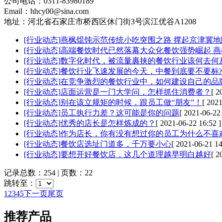
公司电话：0311-83980189
Email：hhcy00@sina.com
地址：河北省石家庄市桥西区休门街3号滨江优谷A1208
[行业动态]
燕枫馄饨示范传统小吃突围之路 撑起京津冀
[行业动态]
高端餐饮时代已然落幕大众化餐饮强势崛起 
[行业动态]
数字化时代，被流量裹挟的餐饮行业该何去何
[行业动态]
餐饮行业飞速发展的今天，中餐到底要不要标
[行业动态]
在竞争激烈的餐饮行业中，如何建设自己的品
[行业动态]
店面运营是一门大学问，怎样抓住消费者？
[ 2
[行业动态]
别在该立规矩的时候，跟员工做“朋友”！
[ 2021
[行业动态]
员工执行力差？这可能是你的问题
[ 2021-06-22 
[行业动态]
优秀的店长是怎样炼成的？
[ 2021-06-22 16:52 ]
[行业动态]
作为店长，你有没有想过你的员工为什么不喜
[行业动态]
餐饮店选址门道多，千万要小心
[ 2021-06-21 14
[行业动态]
要想开好餐饮店，这几个道理越早明白越好
[ 2
记录总数：254 | 页数：22
跳转至：
1
2
3
4
5
下一页
尾页
推荐产品