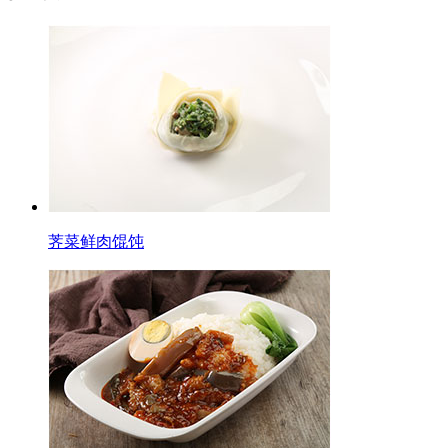
荠菜鲜肉馄饨