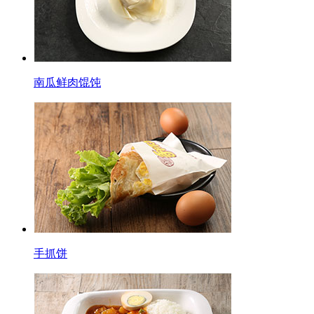
南瓜鲜肉馄饨
手抓饼