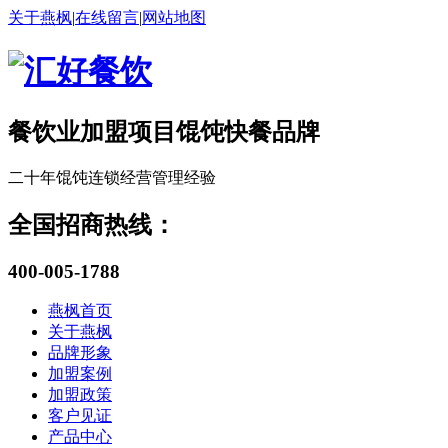
关于燕枫
|
在线留言
|
网站地图
餐饮业加盟项目馄饨快餐品牌
二十年馄饨连锁经营管理经验
全国招商热线：
400-005-1788
燕枫首页
关于燕枫
品牌形象
加盟案例
加盟政策
客户见证
产品中心